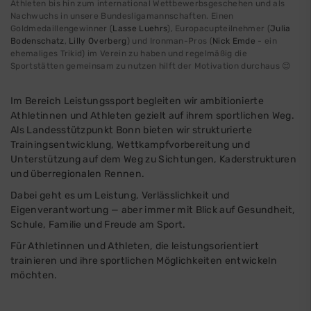
Athleten bis hin zum international Wettbewerbsgeschehen und als
Nachwuchs in unsere Bundesligamannschaften. Einen
Goldmedaillengewinner (
Lasse Luehrs
), Europacupteilnehmer (
Julia
Bodenschatz
,
Lilly Overberg
) und Ironman-Pros (
N
ick Emde
- ein
ehemaliges Trikid) im Verein zu haben und regelmäßig die
Sportstätten gemeinsam zu nutzen hilft der Motivation durchaus 😊
Im Bereich Leistungssport begleiten wir ambitionierte
Athletinnen und Athleten gezielt auf ihrem sportlichen Weg.
Als Landesstützpunkt Bonn bieten wir strukturierte
Trainingsentwicklung, Wettkampfvorbereitung und
Unterstützung auf dem Weg zu Sichtungen, Kaderstrukturen
und überregionalen Rennen.
Dabei geht es um Leistung, Verlässlichkeit und
Eigenverantwortung — aber immer mit Blick auf Gesundheit,
Schule, Familie und Freude am Sport.
Für Athletinnen und Athleten, die leistungsorientiert
trainieren und ihre sportlichen Möglichkeiten entwickeln
möchten.