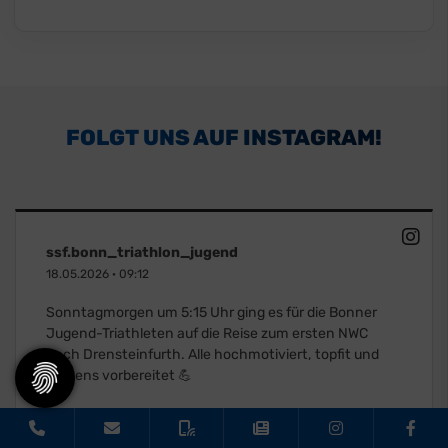
FOLGT UNS AUF INSTAGRAM!
ssf.bonn_triathlon_jugend
18.05.2026
·
09:12
Sonntagmorgen um 5:15 Uhr ging es für die Bonner
Jugend-Triathleten auf die Reise zum ersten NWC
nach Drensteinfurth. Alle hochmotiviert, topfit und
bestens vorbereitet 💪
Die Temperaturen versprachen allerdings nichts
Gutes, sodass die jüngeren Starter zunächst gar nicht