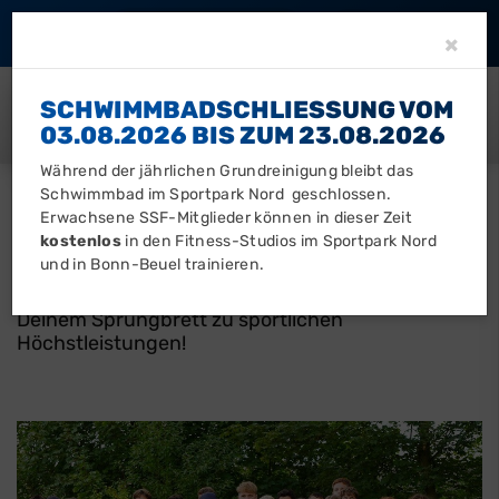
Barrierefreiheit
Clo
×
SCHWIMMBADSCHLIESSUNG VOM 0
3.08.2026 BIS ZUM 23.08.2026
Während der jährlichen Grundreinigung bleibt das
Schwimmbad im Sportpark Nord geschlossen.
Erwachsene SSF-Mitglieder können in dieser Zeit
WILLKOMMEN BEI DER
kostenlos
in den Fitness-Studios im Sportpark Nord
NACHWUCHSABTEILUNG DES SSF
und in Bonn-Beuel trainieren.
BONN TRIATHLONS
Deinem Sprungbrett zu sportlichen
Höchstleistungen!