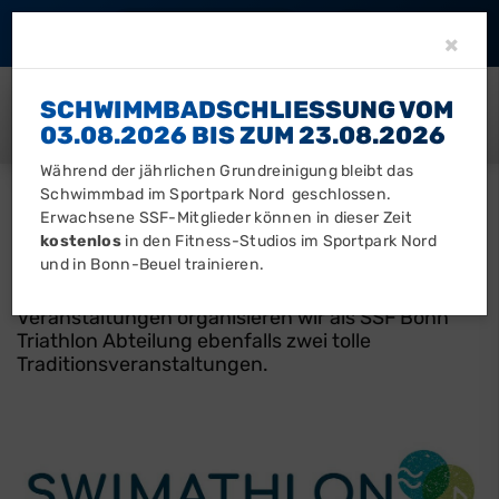
Barrierefreiheit
Clo
×
SCHWIMMBADSCHLIESSUNG VOM 0
3.08.2026 BIS ZUM 23.08.2026
Während der jährlichen Grundreinigung bleibt das
Schwimmbad im Sportpark Nord geschlossen.
Erwachsene SSF-Mitglieder können in dieser Zeit
VERANSTALTUNGEN DER TRIATHLON
kostenlos
in den Fitness-Studios im Sportpark Nord
ABTEILUNG
und in Bonn-Beuel trainieren.
Neben der eigenen Teilnahme an angebotenen
Veranstaltungen organisieren wir als SSF Bonn
Triathlon Abteilung ebenfalls zwei tolle
Traditionsveranstaltungen.