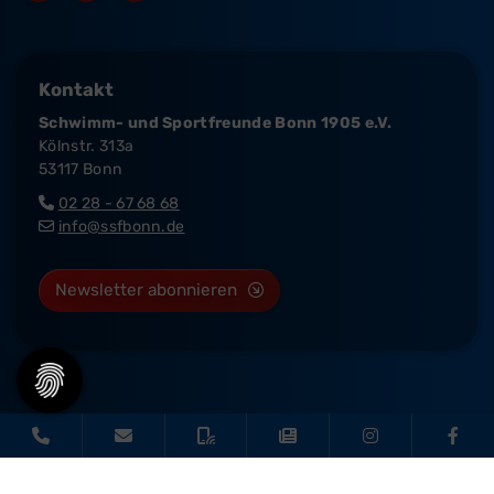
Kontakt
Schwimm- und Sportfreunde Bonn 1905 e.V.
Kölnstr. 313a
53117 Bonn
02 28 - 67 68 68
info@ssfbonn.de
Newsletter abonnieren