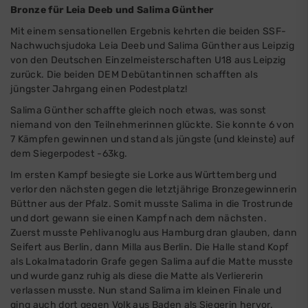
Bronze für Leia Deeb und Salima Günther
Mit einem sensationellen Ergebnis kehrten die beiden SSF-
Nachwuchsjudoka Leia Deeb und Salima Günther aus Leipzig
von den Deutschen Einzelmeisterschaften U18 aus Leipzig
zurück. Die beiden DEM Debütantinnen schafften als
jüngster Jahrgang einen Podestplatz!
Salima Günther schaffte gleich noch etwas, was sonst
niemand von den Teilnehmerinnen glückte. Sie konnte 6 von
7 Kämpfen gewinnen und stand als jüngste (und kleinste) auf
dem Siegerpodest -63kg.
Im ersten Kampf besiegte sie Lorke aus Württemberg und
verlor den nächsten gegen die letztjährige Bronzegewinnerin
Büttner aus der Pfalz. Somit musste Salima in die Trostrunde
und dort gewann sie einen Kampf nach dem nächsten.
Zuerst musste Pehlivanoglu aus Hamburg dran glauben, dann
Seifert aus Berlin, dann Milla aus Berlin. Die Halle stand Kopf
als Lokalmatadorin Grafe gegen Salima auf die Matte musste
und wurde ganz ruhig als diese die Matte als Verliererin
verlassen musste. Nun stand Salima im kleinen Finale und
ging auch dort gegen Volk aus Baden als Siegerin hervor.