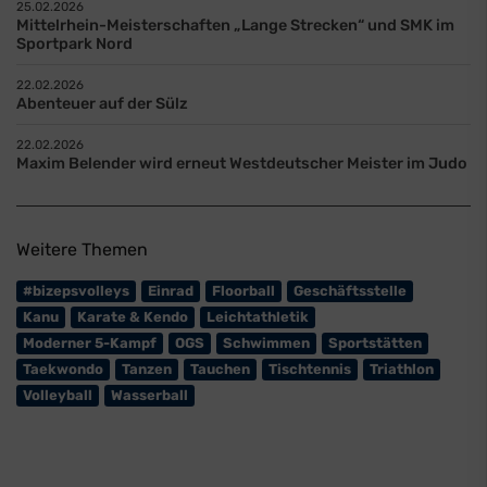
25.02.2026
Mittelrhein-Meisterschaften „Lange Strecken“ und SMK im
Sportpark Nord
22.02.2026
Abenteuer auf der Sülz
22.02.2026
Maxim Belender wird erneut Westdeutscher Meister im Judo
Weitere Themen
#bizepsvolleys
Einrad
Floorball
Geschäftsstelle
Kanu
Karate & Kendo
Leichtathletik
Moderner 5-Kampf
OGS
Schwimmen
Sportstätten
Taekwondo
Tanzen
Tauchen
Tischtennis
Triathlon
Volleyball
Wasserball