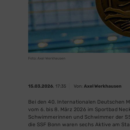
Sportsuche
Alle
Sportabteilungen
Mitg
Sportkurse
Dow
Kids in Action
Fra
Schwimmkurse
Mitg
Sportabzeichen
Freizeiten
Foto: Axel Werkhausen
Sportstätten
15.03.2026
, 17:35
Von:
Axel Werkhausen
Bei den 40. Internationalen Deutschen 
vom 6. bis 8. März 2026 im Sportbad Nec
Schwimmerinnen und Schwimmer der SSF
die SSF Bonn waren sechs Aktive am Star