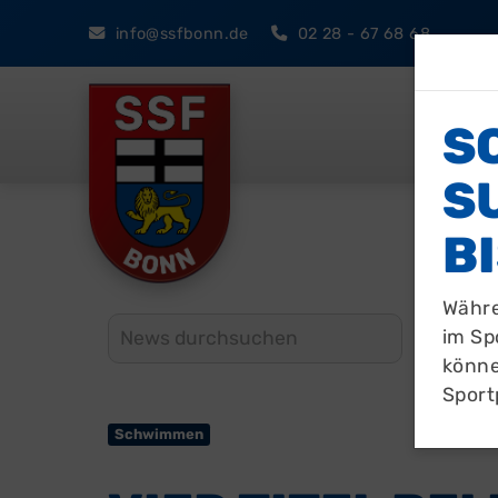
i
nfo@ssfbonn.de
02 28 - 67 68 68
Sport
S
U
I
Währe
im Sp
könne
Sport
Schwimmen