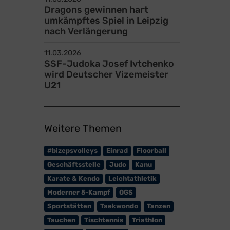
Dragons gewinnen hart
umkämpftes Spiel in Leipzig
nach Verlängerung
11.03.2026
SSF-Judoka Josef Ivtchenko
wird Deutscher Vizemeister
U21
Weitere Themen
#bizepsvolleys
Einrad
Floorball
Geschäftsstelle
Judo
Kanu
Karate & Kendo
Leichtathletik
Moderner 5-Kampf
OGS
Sportstätten
Taekwondo
Tanzen
Tauchen
Tischtennis
Triathlon