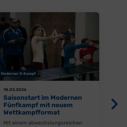
Floorbal
Moderner 5-Kampf
17.03
18.03.2026
Erfo
Saisonstart im Modernen
Pla
Fünfkampf mit neuem
Wettkampfformat
Am v
Uhr 
Mit einem abwechslungsreichen