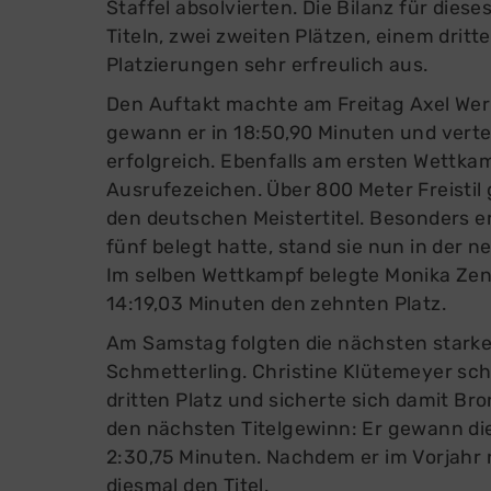
Staffel absolvierten. Die Bilanz für dies
Titeln, zwei zweiten Plätzen, einem dritt
Platzierungen sehr erfreulich aus.
Den Auftakt machte am Freitag Axel Werk
gewann er in 18:50,90 Minuten und vertei
erfolgreich. Ebenfalls am ersten Wettka
Ausrufezeichen. Über 800 Meter Freistil 
den deutschen Meistertitel. Besonders e
fünf belegt hatte, stand sie nun in der 
Im selben Wettkampf belegte Monika Zende
14:19,03 Minuten den zehnten Platz.
Am Samstag folgten die nächsten stark
Schmetterling. Christine Klütemeyer sc
dritten Platz und sicherte sich damit Br
den nächsten Titelgewinn: Er gewann die
2:30,75 Minuten. Nachdem er im Vorjahr 
diesmal den Titel.