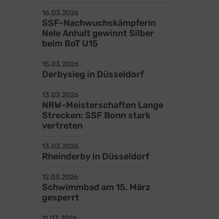
Schwimm- und Sportfreunde
16.03.2026
SSF-Nachwuchskämpferin
Bonn 1905 e.V.
Nele Anhalt gewinnt Silber
Sportpark Nord, Kölnstr. 313a
beim BoT U15
53117 Bonn
15.03.2026
02 28 - 67 68 68
Derbysieg in Düsseldorf
info@ssfbonn.de
13.03.2026
x Gold für Jochen Kaminski (mitte) (Foto: Axel Werkhausen)
NRW-Meisterschaften Lange
Jetzt Newsletter
Strecken: SSF Bonn stark
vertreten
abonnieren
13.03.2026
Rheinderby in Düsseldorf
12.03.2026
Schwimmbad am 15. März
gesperrt
11.03.2026