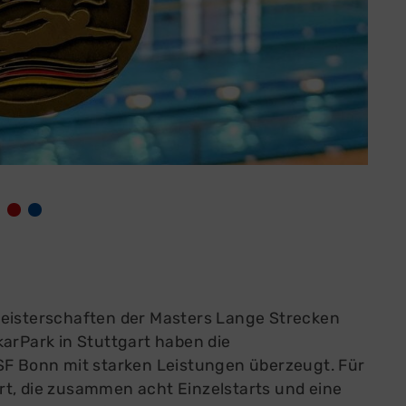
s zur Mitgliedschaft
Das sind wir
liedsbeiträge
Geschichte
nloads
Satzung
gen & Antworten
Soziale Projekte
lieder-Bereich
Jobs
2 
Meisterschaften der Masters Lange Strecken
karPark in Stuttgart haben die
 Bonn mit starken Leistungen überzeugt. Für
t, die zusammen acht Einzelstarts und eine