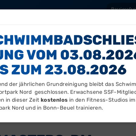
Barrierefre
Sportstätten
Mitgliedschaft
Über uns
Aktuelles
CHWIMMBADSCHLIES
NG VOM 03.08.2026 
Du befindest dich hier:
Aktuelles
Neuigkeiten
Vier 
S ZUM 23.08.2026
nd der jährlichen Grundreinigung bleibt das Schw
ortpark Nord geschlossen. Erwachsene SSF-Mitglie
n in dieser Zeit
kostenlos
in den Fitness-Studios im
park Nord und in Bonn-Beuel trainieren.