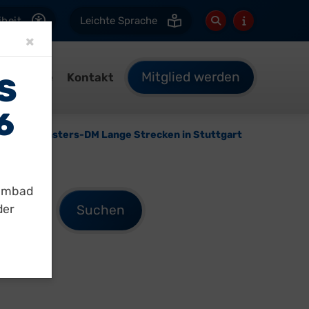
iheit
Leichte Sprache
Close
×
Mitglied werden
Termine
Kontakt
S
B
Titel bei Masters-DM Lange Strecken in Stuttgart
immbad
der