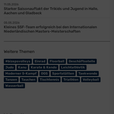
11.05.2026
Starker Saisonauftakt der Trikids und Jugend in Halle,
Aachen und Gladbeck
05.05.2026
Kleines SSF-Team erfolgreich bei den Internationalen
Niederländischen Masters-Meisterschaften
Weitere Themen
#bizepsvolleys
Einrad
Floorball
Geschäftsstelle
Judo
Kanu
Karate & Kendo
Leichtathletik
Moderner 5-Kampf
OGS
Sportstätten
Taekwondo
Tanzen
Tauchen
Tischtennis
Triathlon
Volleyball
Wasserball