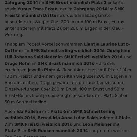
Jahrgang 2014
im
SMK Brust männlich Platz 2
belegte,
sowie
Yunus Emre Erkan
, der im
Jahrgang 2014
im
SMK
Freistil männlich Dritter
wurde. Barnabas glänzte
besonders mit Siegen über 200 m und 100 m Brust, Yunus
unter anderem mit Platz 2 über 200 m Lagen in der Kraul-
Wertung.
Knapp am Podest vorbei schwammen
Lientje Laurine Lutz-
Dettmer
im
SMK Schmetterling weiblich 2016
,
Josephine
Lilli Johanna Saldsieder
im
SMK Freistil weiblich 2014
und
Drago Hohn
im
SMK Brust männlich 2016
– alle drei
erreichten
jeweils Platz 4
. Josephine setzte mit Platz 1 über
100 m Freistil und einem geteilten Sieg über 200 m Lagen ein
Ausrufezeichen, Drago gewann alle drei brustspezifischen
Einzelwertungen über 200 m Brust, 100 m Brust und 50 m
Brust-Beine. Lientje überzeugte besonders mit Platz 2 über
50 m Schmetterling.
Auch
Ida Pollehn
mit
Platz 6
im
SMK Schmetterling
weiblich 2016
,
Benedikta Anna Luise Saldsieder
mit
Platz
7
im
SMK Freistil weiblich 2016
und
Leon Meisner
mit
Platz 9
im
SMK Rücken männlich 2014
sorgten für weitere