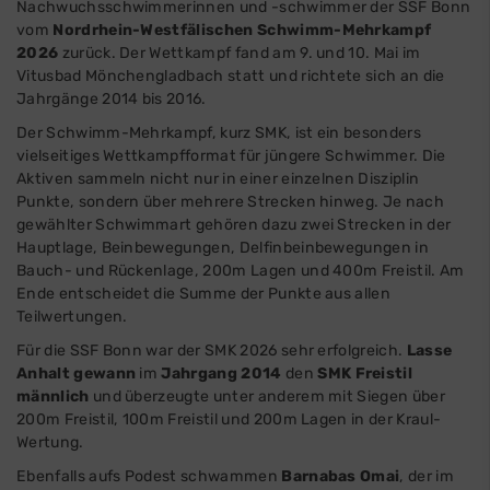
Nachwuchsschwimmerinnen und -schwimmer der SSF Bonn
vom
Nordrhein-Westfälischen Schwimm-Mehrkampf
2026
zurück. Der Wettkampf fand am 9. und 10. Mai im
Vitusbad Mönchengladbach statt und richtete sich an die
Jahrgänge 2014 bis 2016.
Der Schwimm-Mehrkampf, kurz SMK, ist ein besonders
vielseitiges Wettkampfformat für jüngere Schwimmer. Die
Aktiven sammeln nicht nur in einer einzelnen Disziplin
Punkte, sondern über mehrere Strecken hinweg. Je nach
gewählter Schwimmart gehören dazu zwei Strecken in der
Hauptlage, Beinbewegungen, Delfinbeinbewegungen in
Bauch- und Rückenlage, 200m Lagen und 400m Freistil. Am
Ende entscheidet die Summe der Punkte aus allen
Teilwertungen.
Für die SSF Bonn war der SMK 2026 sehr erfolgreich.
Lasse
Anhalt
gewann
im
Jahrgang 2014
den
SMK Freistil
männlich
und überzeugte unter anderem mit Siegen über
200m Freistil, 100m Freistil und 200m Lagen in der Kraul-
Wertung.
Ebenfalls aufs Podest schwammen
Barnabas Omai
, der im