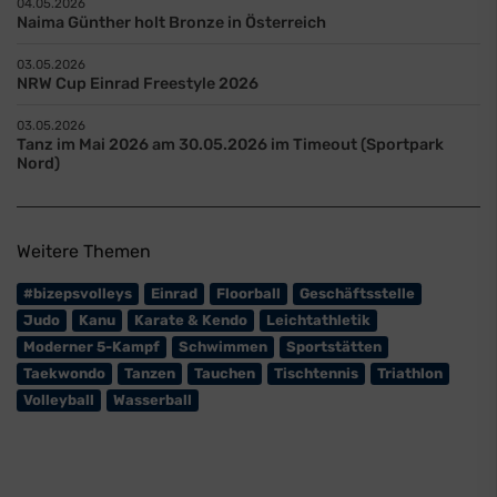
04.05.2026
Naima Günther holt Bronze in Österreich
03.05.2026
NRW Cup Einrad Freestyle 2026
03.05.2026
Tanz im Mai 2026 am 30.05.2026 im Timeout (Sportpark
Nord)
Weitere Themen
#bizepsvolleys
Einrad
Floorball
Geschäftsstelle
Judo
Kanu
Karate & Kendo
Leichtathletik
Moderner 5-Kampf
Schwimmen
Sportstätten
Taekwondo
Tanzen
Tauchen
Tischtennis
Triathlon
Volleyball
Wasserball