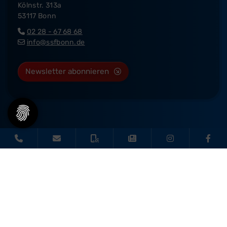
Kölnstr. 313a
53117 Bonn
02 28 - 67 68 68
info@ssfbonn.de
Newsletter abonnieren
© 2026 - SSF Bonn |
Impressum
|
Datenschutz
|
Barrierefreiheit
Diese Website ist gefördert durch das Projekt
„Sportdeutschland – Deine
Vereinswebsite”
, einem gemeinsamen Angebot des DOSB und NETZCOCKTAIL.