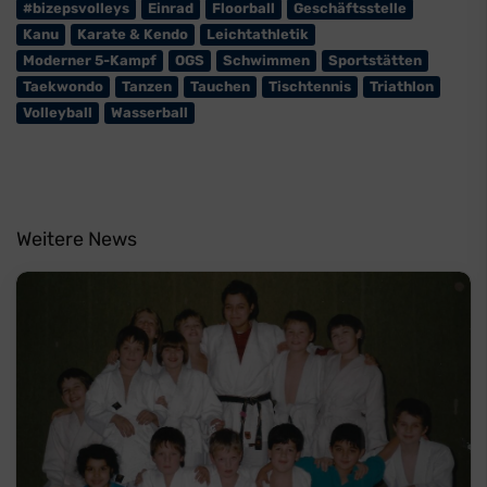
#bizepsvolleys
Einrad
Floorball
Geschäftsstelle
Kanu
Karate & Kendo
Leichtathletik
Moderner 5-Kampf
OGS
Schwimmen
Sportstätten
Taekwondo
Tanzen
Tauchen
Tischtennis
Triathlon
Volleyball
Wasserball
Weitere News