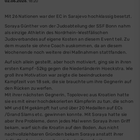
02.06.2026
, 18:20
Mit 26 Nationen war der EC in Sarajevo hochklassig besetzt.
Soraya Günther von der Judoabteilung der SSF Bonn nahm
als einzige Athletin des Nordrhein-Westfälischen
Judoverbandes auf eigene Kosten an diesem Event teil. Zu
dem musste sie ohne Coach auskommen, da an diesem
Wochenende noch weitere drei Maßnahmen stattfanden.
Auf sich allein gestellt, aber hoch motiviert, ging sie in ihren
ersten Kampf -52kg gegen die Niederländerin Hoeckstra. Wie
groß ihre Motivation war zeigte die beeindruckende
Kampfzeit von 18 sek, die sie brauchte um ihre Gegnerin auf
den Rücken zu werfen.
Mit ihrer nächsten Gegnerin, Topolovec aus Kroatien hatte
sie es mit einer hochdekorierten Kämpferin zu tun, die schon
WM und EM gekämpft hat und über 20 Medaillen auf ECs
/Grand Slams etc. gewinnen konnte. Mit Soraya hatte sie
aber ihre Probleme, denn jedes Mal wenn Soraya ihren Griff
bekam, warf sich die Kroatin auf den Boden. Aus nicht
nachvollziehbaren Gründen bekam Soraya anstatt ihrer