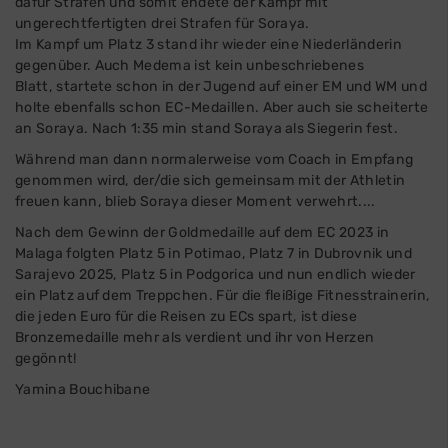
dafür Strafen und somit endete der Kampf mit
ungerechtfertigten drei Strafen für Soraya.
Im Kampf um Platz 3 stand ihr wieder eine Niederländerin
gegenüber. Auch Medema ist kein unbeschriebenes
Blatt, startete schon in der Jugend auf einer EM und WM und
holte ebenfalls schon EC-Medaillen. Aber auch sie scheiterte
an Soraya. Nach 1:35 min stand Soraya als Siegerin fest.
Während man dann normalerweise vom Coach in Empfang
genommen wird, der/die sich gemeinsam mit der Athletin
freuen kann, blieb Soraya dieser Moment verwehrt....
Nach dem Gewinn der Goldmedaille auf dem EC 2023 in
Malaga folgten Platz 5 in Potimao, Platz 7 in Dubrovnik und
Sarajevo 2025, Platz 5 in Podgorica und nun endlich wieder
ein Platz auf dem Treppchen. Für die fleißige Fitnesstrainerin,
die jeden Euro für die Reisen zu ECs spart, ist diese
Bronzemedaille mehr als verdient und ihr von Herzen
gegönnt!
Yamina Bouchibane