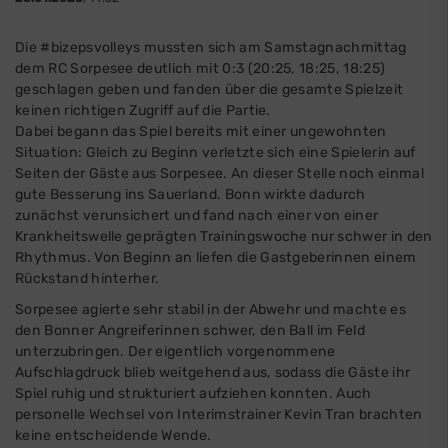
Die #bizepsvolleys mussten sich am Samstagnachmittag
dem RC Sorpesee deutlich mit 0:3 (20:25, 18:25, 18:25)
geschlagen geben und fanden über die gesamte Spielzeit
keinen richtigen Zugriff auf die Partie.
Dabei begann das Spiel bereits mit einer ungewohnten
Situation: Gleich zu Beginn verletzte sich eine Spielerin auf
Seiten der Gäste aus Sorpesee. An dieser Stelle noch einmal
gute Besserung ins Sauerland. Bonn wirkte dadurch
zunächst verunsichert und fand nach einer von einer
Krankheitswelle geprägten Trainingswoche nur schwer in den
Rhythmus. Von Beginn an liefen die Gastgeberinnen einem
Rückstand hinterher.
Sorpesee agierte sehr stabil in der Abwehr und machte es
den Bonner Angreiferinnen schwer, den Ball im Feld
unterzubringen. Der eigentlich vorgenommene
Aufschlagdruck blieb weitgehend aus, sodass die Gäste ihr
Spiel ruhig und strukturiert aufziehen konnten. Auch
personelle Wechsel von Interimstrainer Kevin Tran brachten
keine entscheidende Wende.