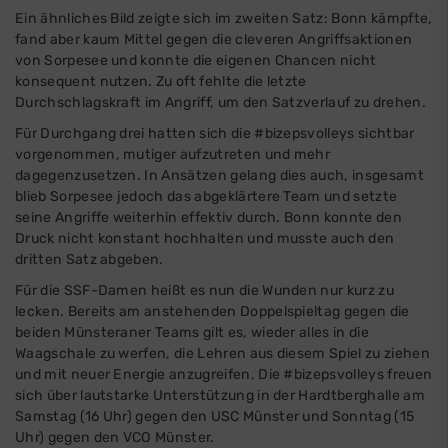
Ein ähnliches Bild zeigte sich im zweiten Satz: Bonn kämpfte,
fand aber kaum Mittel gegen die cleveren Angriffsaktionen
von Sorpesee und konnte die eigenen Chancen nicht
konsequent nutzen. Zu oft fehlte die letzte
Durchschlagskraft im Angriff, um den Satzverlauf zu drehen.
Für Durchgang drei hatten sich die #bizepsvolleys sichtbar
vorgenommen, mutiger aufzutreten und mehr
dagegenzusetzen. In Ansätzen gelang dies auch, insgesamt
blieb Sorpesee jedoch das abgeklärtere Team und setzte
seine Angriffe weiterhin effektiv durch. Bonn konnte den
Druck nicht konstant hochhalten und musste auch den
dritten Satz abgeben.
Für die SSF-Damen heißt es nun die Wunden nur kurz zu
lecken. Bereits am anstehenden Doppelspieltag gegen die
beiden Münsteraner Teams gilt es, wieder alles in die
Waagschale zu werfen, die Lehren aus diesem Spiel zu ziehen
und mit neuer Energie anzugreifen. Die #bizepsvolleys freuen
sich über lautstarke Unterstützung in der Hardtberghalle am
Samstag (16 Uhr) gegen den USC Münster und Sonntag (15
Uhr) gegen den VCO Münster.