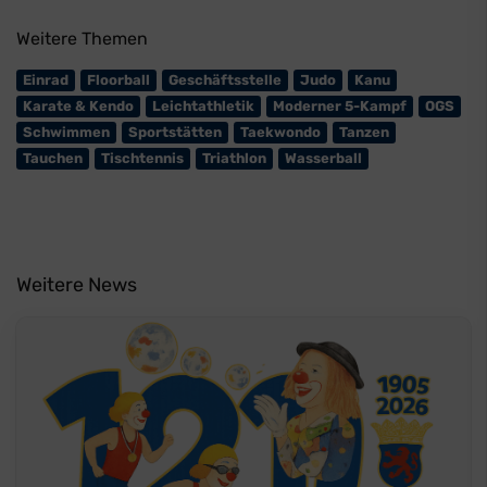
Weitere Themen
Einrad
Floorball
Geschäftsstelle
Judo
Kanu
Karate & Kendo
Leichtathletik
Moderner 5-Kampf
OGS
Schwimmen
Sportstätten
Taekwondo
Tanzen
Tauchen
Tischtennis
Triathlon
Wasserball
Weitere News