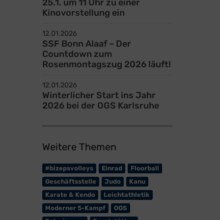
25.1. um 11 Uhr zu einer
Kinovorstellung ein
12.01.2026
SSF Bonn Alaaf – Der
Countdown zum
Rosenmontagszug 2026 läuft!
12.01.2026
Winterlicher Start ins Jahr
2026 bei der OGS Karlsruhe
Weitere Themen
#bizepsvolleys
Einrad
Floorball
Geschäftsstelle
Judo
Kanu
Karate & Kendo
Leichtathletik
Moderner 5-Kampf
OGS