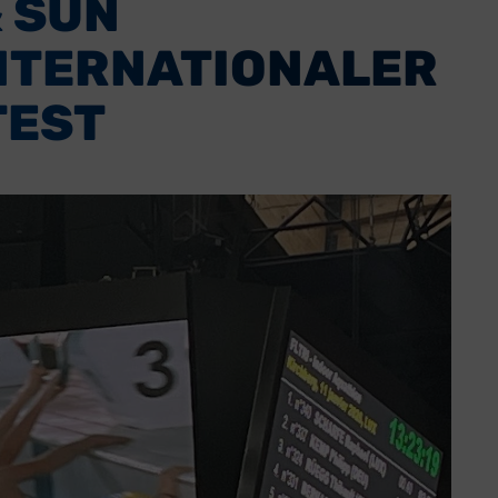
 SUN
NTERNATIONALER
TEST
ice
Über uns