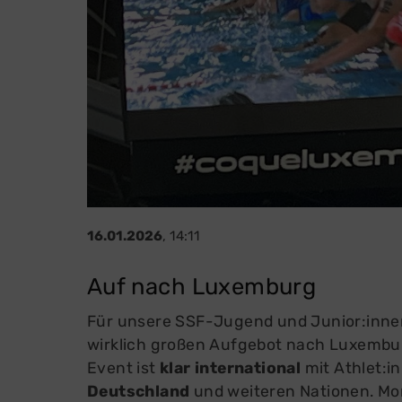
Sportsuche
Alle
Sportabteilungen
Mitg
Sportkurse
Dow
Kids in Action
Fra
Schwimmkurse
Mitg
Sportabzeichen
Freizeiten
Sportstätten
16.01.2026
, 14:11
Auf nach Luxemburg
Für unsere SSF-Jugend und Junior:inne
wirklich großen Aufgebot nach Luxembur
Event ist
klar international
mit Athlet:i
Deutschland
und weiteren Nationen. Mo