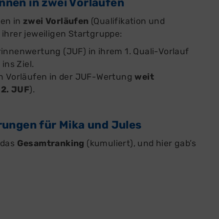
nen in zwei Vorläufen
nen in
zwei Vorläufen
(Qualifikation und
ihrer jeweiligen Startgruppe:
orinnenwertung (JUF) in ihrem 1. Quali-Vorlauf
F
ins Ziel.
en Vorläufen in der JUF-Wertung
weit
f
2. JUF
).
rungen für Mika und Jules
 das
Gesamtranking
(kumuliert), und hier gab’s