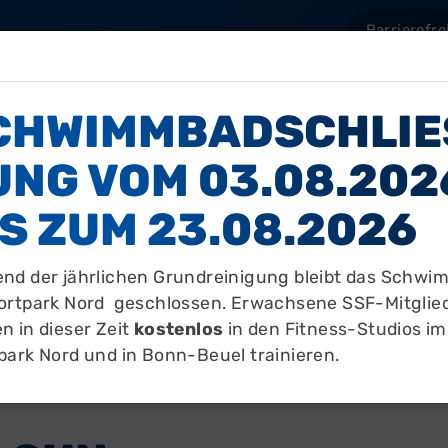
Barrierefre
Sportstätten
Mitgliedschaft
Über uns
Aktuelles
CHWIMMBADSCHLIES
NG VOM 03.08.2026 
efindest dich hier:
Aktuelles
Neuigkeiten
Indoor Swim & 
S ZUM 23.08.2026
nd der jährlichen Grundreinigung bleibt das Schw
ortpark Nord geschlossen. Erwachsene SSF-Mitglie
n in dieser Zeit
kostenlos
in den Fitness-Studios im
park Nord und in Bonn-Beuel trainieren.