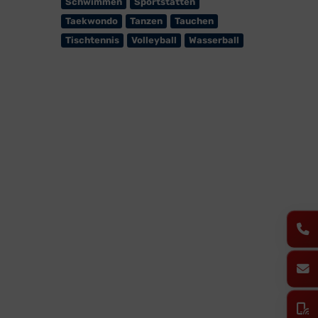
Schwimmen
Sportstätten
Taekwondo
Tanzen
Tauchen
Tischtennis
Volleyball
Wasserball