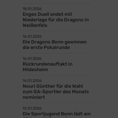
Schwimm- und Sportfreunde
18.01.2026
Bonn 1905 e.V.
Enges Duell endet mit
Niederlage für die Dragons in
Sportpark Nord, Kölnstr. 313a
Weißenfels
53117 Bonn
02 28 - 67 68 68
16.01.2026
Die Dragons Bonn gewinnen
info@ssfbonn.de
die erste Pokalrunde
16.01.2026
Jetzt Newsletter
Rückrundenauftakt in
abonnieren
Hildesheim
14.01.2026
Nouri Günther für die Wahl
zum GA-Sportler des Monats
nominiert
13.01.2026
Die Sportjugend Bonn lädt am