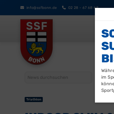
i
nfo@ssfbonn.de
02 28 - 67 68 68
Sport
S
U
Du b
I
Währe
im Sp
könne
Sport
Triathlon