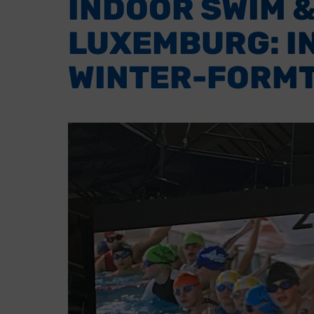
INDOOR SWIM &
LUXEMBURG: I
WINTER-FORM
Sport
Serv