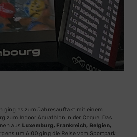
s zur Mitgliedschaft
Das sind wir
liedsbeiträge
Geschichte
nloads
Satzung
gen & Antworten
Soziale Projekte
lieder-Bereich
Jobs
n ging es zum Jahresauftakt mit einem
g zum Indoor Aquathlon in der Coque. Das
nnen aus
Luxemburg, Frankreich, Belgien,
rgens um 6:00 ging die Reise vom Sportpark