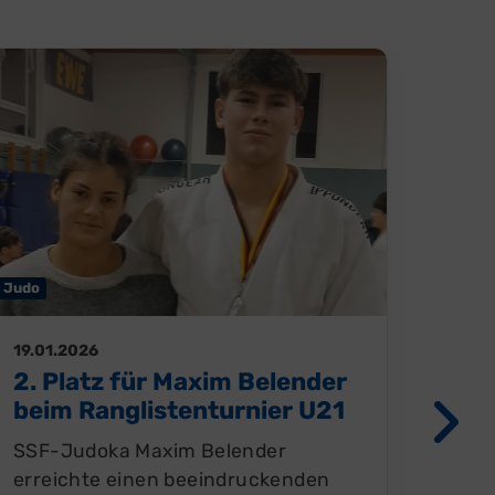
#bizeps
Judo
19.01
19.01.2026
Min
2. Platz für Maxim Belender
max
beim Ranglistenturnier U21
Zum 
SSF-Judoka Maxim Belender
SSF 
erreichte einen beeindruckenden