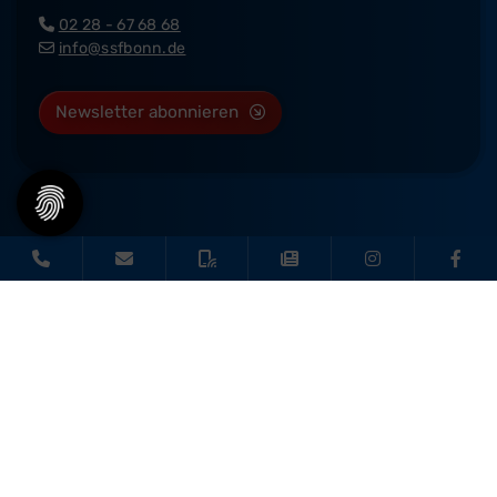
02 28 - 67 68 68
info@ssfbonn.de
Newsletter abonnieren
© 2026 - SSF Bonn |
Impressum
|
Datenschutz
|
Barrierefreiheit
Diese Website ist gefördert durch das Projekt
„Sportdeutschland – Deine
Vereinswebsite”
, einem gemeinsamen Angebot des DOSB und NETZCOCKTAIL.