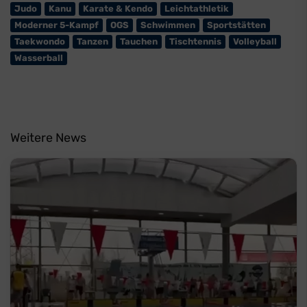
Judo
Kanu
Karate & Kendo
Leichtathletik
Moderner 5-Kampf
OGS
Schwimmen
Sportstätten
Taekwondo
Tanzen
Tauchen
Tischtennis
Volleyball
Wasserball
Weitere News