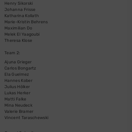
Henry Sikorski
Johanna Frisse
Katharina Kollath
Marie-Kristin Behrens
Maximilian Do
Melek El Yaagoubi
Theresa Klose
Team 2:
Ajuna Grieger
Carlos Bongartz
Ela Guelmez
Hannes Kober
Julius Hölker
Lukas Herker
Matti Falke
Mina Neudeck
Valerie Bramer
Vincent Taraschewski