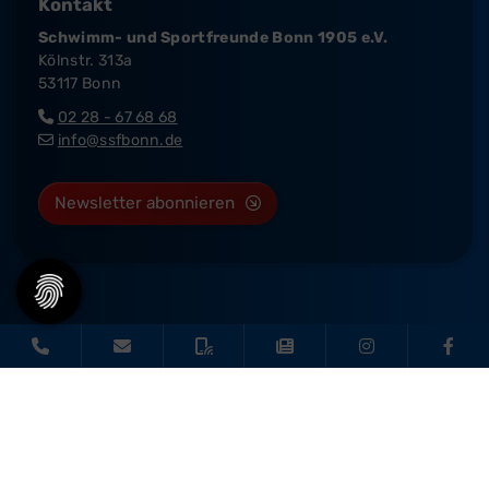
Kontakt
Schwimm- und Sportfreunde Bonn 1905 e.V.
Kölnstr. 313a
53117 Bonn
02 28 - 67 68 68
info@ssfbonn.de
Newsletter abonnieren
© 2026 - SSF Bonn |
Impressum
|
Datenschutz
|
Barrierefreiheit